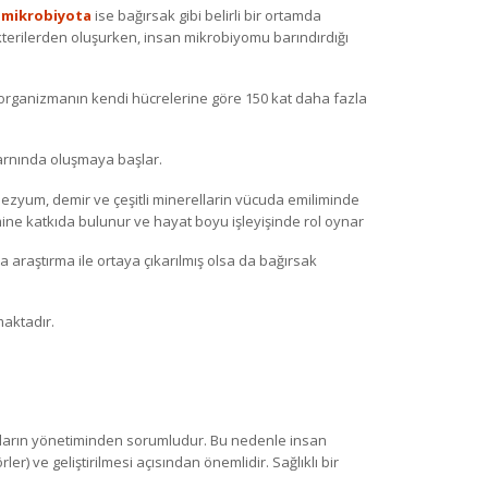
,
mikrobiyota
ise bağırsak gibi belirli bir ortamda
terilerden oluşurken, insan mikrobiyomu barındırdığı
, organizmanın kendi hücrelerine göre 150 kat daha fazla
 karnında oluşmaya başlar.
agnezyum, demir ve çeşitli minerellarin vücuda emiliminde
imine katkıda bulunur ve hayat boyu işleyişinde rol oynar
da araştırma ile ortaya çıkarılmış olsa da bağırsak
maktadır.
aların yönetiminden sorumludur. Bu nedenle insan
er) ve geliştirilmesi açısından önemlidir. Sağlıklı bir