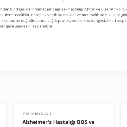
dan bir diğeri de inflamatuar bağırsak hastalığı (Chron ve ülseratif kolit), 
üler hastalıklar, nöropsikiyatrik hastalıklar ve metabolik bozukluklar gibi çeş
iz sonuçları doğrultusunda sağlık profesyonelleri bu dengesizlikleri tespit e
 dengeye gelmesini sağlanabilir.
MİKROBİYOLOJİ
Alzheimer's Hastalığı BOS ve