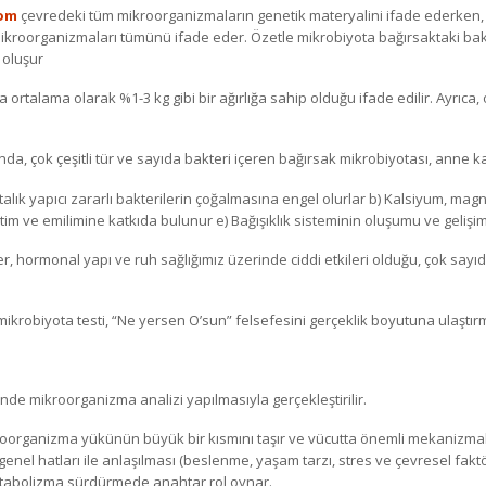
yom
çevredeki tüm mikroorganizmaların genetik materyalini ifade ederken
kroorganizmaları tümünü ifade eder. Özetle mikrobiyota bağırsaktaki bak
 oluşur
ortalama olarak %1-3 kg gibi bir ağırlığa sahip olduğu ifade edilir. Ayrıca
ltında, çok çeşitli tür ve sayıda bakteri içeren bağırsak mikrobiyotası, anne
hastalık yapıcı zararlı bakterilerin çoğalmasına engel olurlar b) Kalsiyum, m
retim ve emilimine katkıda bulunur e) Bağışıklık sisteminin oluşumu ve geliş
ler, hormonal yapı ve ruh sağlığımız üzerinde ciddi etkileri olduğu, çok sayı
mikrobiyota testi, “Ne yersen O’sun” felsefesini gerçeklik boyutuna ulaştır
eğinde mikroorganizma analizi yapılmasıyla gerçekleştirilir.
ikroorganizma yükünün büyük bir kısmını taşır ve vücutta önemli mekanizm
enel hatları ile anlaşılması (beslenme, yaşam tarzı, stres ve çevresel faktörl
metabolizma sürdürmede anahtar rol oynar.