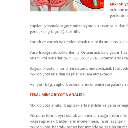
Mikrobi
bulunan mi
genlerden
Yapılan çalışmalara göre mikrobiyatanın insan vücudunda 
genetik bilgi taşındığı belirtilir.
Yararlı ve zararlı bakteriler olmak üzere iki ana başlık a
Yararlı bağırsak bakterileri, a) Ortamı asit hale getirir, 
önemli rol oynarlar d) B1, B2, B6, B12 ve K vitaminlerin ü
Bağışıklık sistemi, sindirim sistemi, metabolizmik faaliyet
mikrobiyotasına dair keşifler devam etmektedir.
Her yeni bilgi, sağlıklı beslenmenin önemini vurgularken 
FEKAL MİKROBİYOTA ANALİZİ:
Mikrobiyota analizi, bağırsaklarla ilişkilidir ve gaita örn
Vücudun ikinci beyni olarak adlandırılan bağırsaklar m
bağırsağındaki bakterilerin incelenmesi, insan sağlığının g
mikrobiyota, hastalıklardan korunmada ve sağlıklı bir 