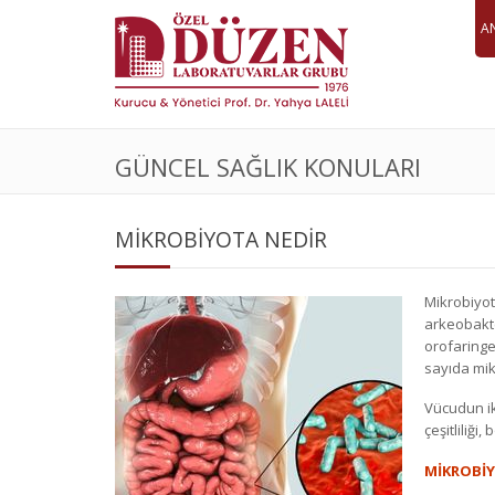
A
GÜNCEL SAĞLIK KONULARI
MİKROBİYOTA NEDİR
Mikrobiyot
arkeobakte
orofaringe
sayıda mik
Vücudun ik
çeşitliliğ
MİKROBİY