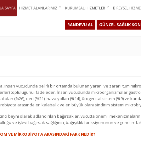
NA SAYFA
HIZMET ALANLARIMIZ
KURUMSAL HIZMETLER
BIREYSEL HIZME
RANDEVU AL
GÜNCEL SAĞLIK KON
a, insan vücudunda belirli bir ortamda bulunan yararlı ve zararlı tüm mikro
rler) topluluğunu ifade eder. İnsan vücudunda mikroorganizmalar gastroint
al alan (%26), deri (%21), hava yolları (%14), ürogenital sistem (%9) ve k
robiyota arasında en kalabalık ve en büyük olanı sindirim sistemi mikrobiy
inci beyni olarak adlandırılan bağırsaklar, vücutta önemli mekanizmalar
i, bolluğu ve işlevi bağırsak sağlığının, bağışıklık fonksiyonunun ve genel r
OM VE MİKROBİYOTA ARASINDAKİ FARK NEDİR?