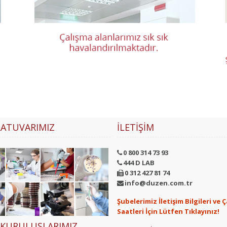
ATUVARIMIZ
İLETIŞIM
0 800 314 73 93
444 D LAB
0 312 427 81 74
info@duzen.com.tr
Şubelerimiz İletişim Bilgileri ve 
Saatleri İçin Lütfen Tıklayınız!
 KURULUŞLARIMIZ