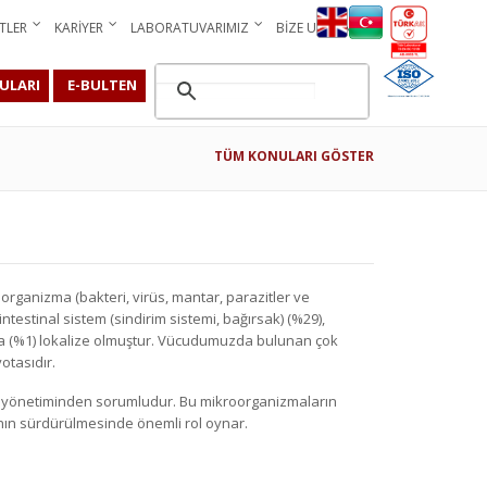
TLER
KARIYER
LABORATUVARIMIZ
BIZE ULAŞIN
ULARI
E-BULTEN
TÜM KONULARI GÖSTER
organizma (bakteri, virüs, mantar, parazitler ve
estinal sistem (sindirim sistemi, bağırsak) (%29),
anda (%1) lokalize olmuştur. Vücudumuzda bulunan çok
otasıdır.
ın yönetiminden sorumludur. Bu mikroorganizmaların
efahın sürdürülmesinde önemli rol oynar.