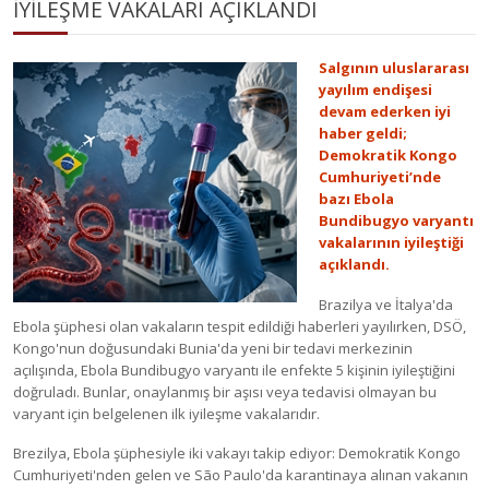
İYİLEŞME VAKALARI AÇIKLANDI
Salgının uluslararası
yayılım endişesi
devam ederken iyi
haber geldi;
Demokratik Kongo
Cumhuriyeti’nde
bazı Ebola
Bundibugyo varyantı
vakalarının iyileştiği
açıklandı.
Brazilya ve İtalya'da
Ebola şüphesi olan vakaların tespit edildiği haberleri yayılırken, DSÖ,
Kongo'nun doğusundaki Bunia'da yeni bir tedavi merkezinin
açılışında, Ebola Bundibugyo varyantı ile enfekte 5 kişinin iyileştiğini
doğruladı. Bunlar, onaylanmış bir aşısı veya tedavisi olmayan bu
varyant için belgelenen ilk iyileşme vakalarıdır.
Brezilya, Ebola şüphesiyle iki vakayı takip ediyor: Demokratik Kongo
Cumhuriyeti'nden gelen ve São Paulo'da karantinaya alınan vakanın