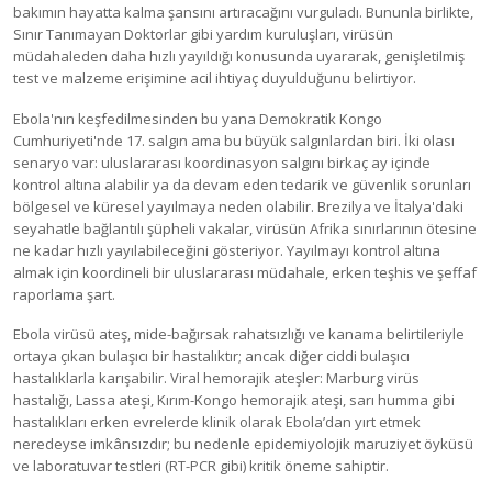
bakımın hayatta kalma şansını artıracağını vurguladı. Bununla birlikte,
Sınır Tanımayan Doktorlar gibi yardım kuruluşları, virüsün
müdahaleden daha hızlı yayıldığı konusunda uyararak, genişletilmiş
test ve malzeme erişimine acil ihtiyaç duyulduğunu belirtiyor.
Ebola'nın keşfedilmesinden bu yana Demokratik Kongo
Cumhuriyeti'nde 17. salgın ama bu büyük salgınlardan biri. İki olası
senaryo var: uluslararası koordinasyon salgını birkaç ay içinde
kontrol altına alabilir ya da devam eden tedarik ve güvenlik sorunları
bölgesel ve küresel yayılmaya neden olabilir. Brezilya ve İtalya'daki
seyahatle bağlantılı şüpheli vakalar, virüsün Afrika sınırlarının ötesine
ne kadar hızlı yayılabileceğini gösteriyor. Yayılmayı kontrol altına
almak için koordineli bir uluslararası müdahale, erken teşhis ve şeffaf
raporlama şart.
Ebola virüsü ateş, mide-bağırsak rahatsızlığı ve kanama belirtileriyle
ortaya çıkan bulaşıcı bir hastalıktır; ancak diğer ciddi bulaşıcı
hastalıklarla karışabilir. Viral hemorajik ateşler: Marburg virüs
hastalığı, Lassa ateşi, Kırım-Kongo hemorajik ateşi, sarı humma gibi
hastalıkları erken evrelerde klinik olarak Ebola’dan yırt etmek
neredeyse imkânsızdır; bu nedenle epidemiyolojik maruziyet öyküsü
ve laboratuvar testleri (RT-PCR gibi) kritik öneme sahiptir.