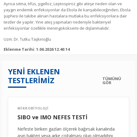
Ayrıca sıtma, tifüs, şigelloz, Leptospiroz gibi ateşe neden olan ve
yaygın endemik enfeksiyonlar da Ebola ile karışabileceğinden, Ebola
şüphesi ile takibe alınan hastalara mutlaka bu enfeksiyonlara dair
testler de yapılır. Yine ateş yapmaları nedeniyle bakteriyel
enfeksiyonlar özellikle meningokoksemi de dışlanmalıdır.
Uzm. Dr. Tutku Taşkınoğlu
Eklenme Tarihi: 1.06.2026 12:40:14
YENİ EKLENEN
TESTLERİMİZ
TÜMÜNÜ
GÖR
MİKROBİYOLOJİ
SIBO ve IMO NEFES TESTİ
Nefeste biriken gazları ölçerek bağırsak kanalında
aşırı bakteri veya arke çoğalması olup olmadığını