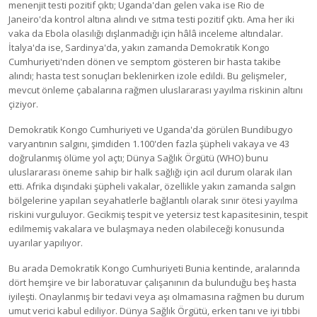
menenjit testi pozitif çıktı; Uganda'dan gelen vaka ise Rio de
Janeiro'da kontrol altına alındı ve sıtma testi pozitif çıktı. Ama her iki
vaka da Ebola olasılığı dışlanmadığı için hâlâ inceleme altındalar.
İtalya'da ise, Sardinya'da, yakın zamanda Demokratik Kongo
Cumhuriyeti'nden dönen ve semptom gösteren bir hasta takibe
alındı; hasta test sonuçları beklenirken izole edildi. Bu gelişmeler,
mevcut önleme çabalarına rağmen uluslararası yayılma riskinin altını
çiziyor.
Demokratik Kongo Cumhuriyeti ve Uganda'da görülen Bundibugyo
varyantının salgını, şimdiden 1.100'den fazla şüpheli vakaya ve 43
doğrulanmış ölüme yol açtı; Dünya Sağlık Örgütü (WHO) bunu
uluslararası öneme sahip bir halk sağlığı için acil durum olarak ilan
etti. Afrika dışındaki şüpheli vakalar, özellikle yakın zamanda salgın
bölgelerine yapılan seyahatlerle bağlantılı olarak sınır ötesi yayılma
riskini vurguluyor. Gecikmiş tespit ve yetersiz test kapasitesinin, tespit
edilmemiş vakalara ve bulaşmaya neden olabileceği konusunda
uyarılar yapılıyor.
Bu arada Demokratik Kongo Cumhuriyeti Bunia kentinde, aralarında
dört hemşire ve bir laboratuvar çalışanının da bulunduğu beş hasta
iyileşti. Onaylanmış bir tedavi veya aşı olmamasına rağmen bu durum
umut verici kabul ediliyor. Dünya Sağlık Örgütü, erken tanı ve iyi tıbbi