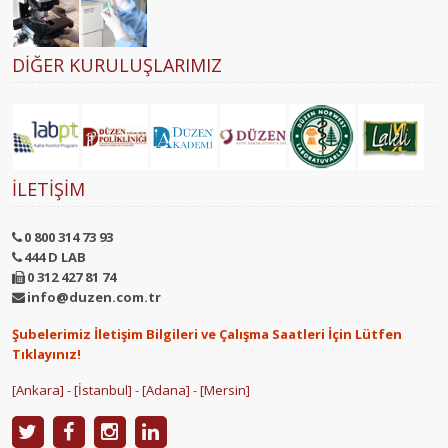
DIĞER KURULUŞLARIMIZ
İLETIŞIM
0 800 314 73 93
444 D LAB
0 312 427 81 74
info@duzen.com.tr
Şubelerimiz İletişim Bilgileri ve Çalışma Saatleri İçin Lütfen
Tıklayınız!
[Ankara]
-
[İstanbul]
-
[Adana]
-
[Mersin]