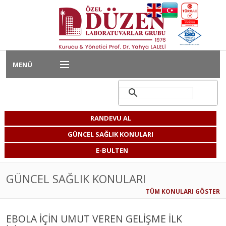
MENÜ
Ana Sayfa
Hizmet Alanlarımız
RANDEVU AL
Kurumsal Hizmetler
GÜNCEL SAĞLIK KONULARI
E-BULTEN
Bireysel Hizmetler
GÜNCEL SAĞLIK KONULARI
Kariyer
TÜM KONULARI GÖSTER
Laboratuvarımız
EBOLA İÇİN UMUT VEREN GELİŞME İLK
Bize Ulaşın