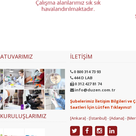
ATUVARIMIZ
İLETIŞIM
0 800 314 73 93
444 D LAB
0 312 427 81 74
info@duzen.com.tr
Şubelerimiz İletişim Bilgileri ve 
Saatleri İçin Lütfen Tıklayınız!
 KURULUŞLARIMIZ
[Ankara]
-
[İstanbul]
-
[Adana]
-
[Mer