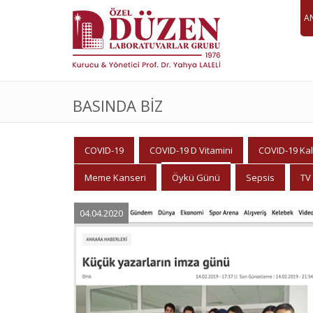
A
BASINDA BIZ
COVID-19
COVID-19 D Vitamini
COVID-19 Kal
Meme Kanseri
Öykü Günü
Sepsis
TV
04.04.2020