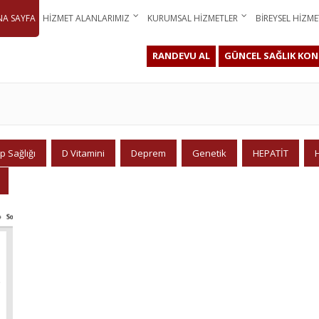
NA SAYFA
HIZMET ALANLARIMIZ
KURUMSAL HIZMETLER
BIREYSEL HIZME
RANDEVU AL
GÜNCEL SAĞLIK KON
p Sağlığı
D Vitamini
Deprem
Genetik
HEPATİT