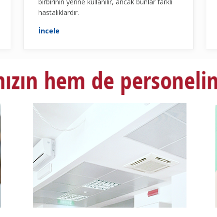
birbirinin yerine kullanılır, ancak bunlar farklı
hastalıklardır.
İncele