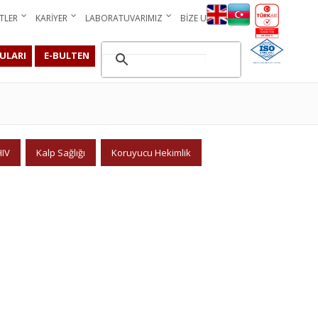
TLER
KARIYER
LABORATUVARIMIZ
BIZE ULAŞIN
ULARI
E-BULTEN
HIV
Kalp Sağlığı
Koruyucu Hekimlik