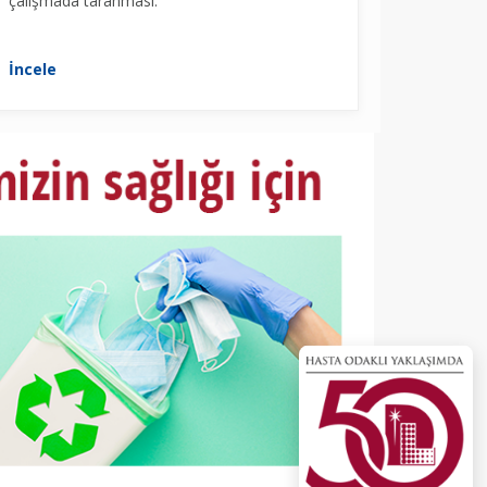
çalışmada taranması.
İncele