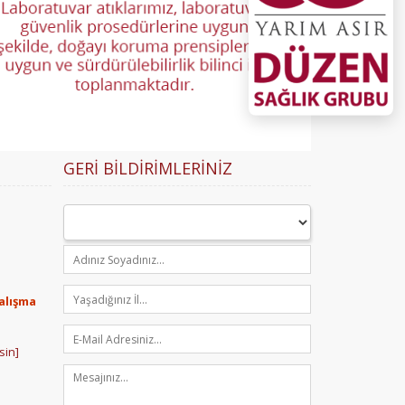
GERI BILDIRIMLERINIZ
Çalışma
sin]