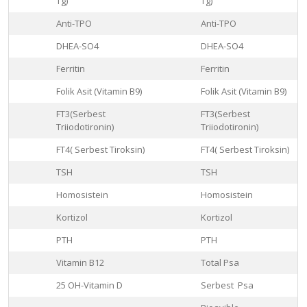
Tg)
Tg)
Anti-TPO
Anti-TPO
DHEA-SO4
DHEA-SO4
Ferritin
Ferritin
Folik Asit (Vitamin B9)
Folik Asit (Vitamin B9)
FT3(Serbest
FT3(Serbest
Triiodotironin)
Triiodotironin)
FT4( Serbest Tiroksin)
FT4( Serbest Tiroksin)
TSH
TSH
Homosistein
Homosistein
Kortizol
Kortizol
PTH
PTH
Vitamin B12
Total Psa
25 OH-Vitamin D
Serbest Psa