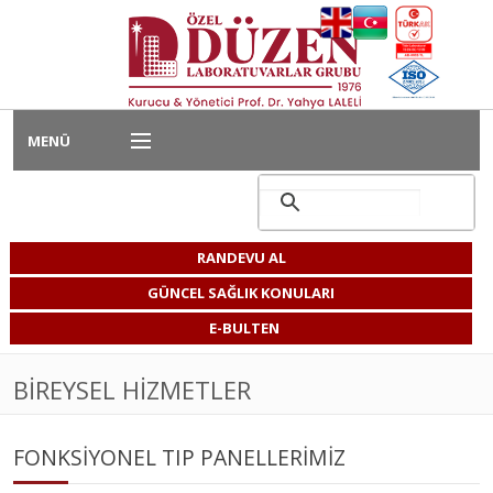
MENÜ
Ana Sayfa
Hizmet Alanlarımız
RANDEVU AL
Kurumsal Hizmetler
GÜNCEL SAĞLIK KONULARI
E-BULTEN
Bireysel Hizmetler
BIREYSEL HIZMETLER
Kariyer
Laboratuvarımız
FONKSİYONEL TIP PANELLERİMİZ
Bize Ulaşın