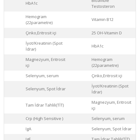
Bioavible
HbA1c
Testosteron
Hemogram
Vitamin B12
(22parametre)
Çinko,Eritrosit içi
25 OH-Vitamin D
İyot/Kreatinin (Spot
HbA1c
İdrar)
Magnezyum, Eritrosit
Hemogram
içi
(22parametre)
Selenyum, serum
Çinko,Eritrosit içi
İyot/Kreatinin (Spot
Selenyum, Spot İdrar
İdrar)
Magnezyum, Eritrosit
Tam İdrar Tahlili(TİT)
içi
Crp (High Sensitive )
Selenyum, serum
IgA
Selenyum, Spot İdrar
IgE
Tam İdrar Tahlili(TİT)