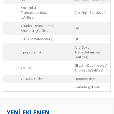
Anti-Doku
Transglutaminaz
Crp (High Sensitive )
IgA(Elisa)
Gliadin (Deamidated)
IgA
Antikoru IgG (Elisa)
IGF1 (Somatoedin-C)
IgE
Anti-Doku
Lipoprotein A
Transglutaminaz
IgA(Elisa)
Gliadin (Deamidated)
CA 125
Antikoru IgG (Elisa)
Gaitada Gizli Kan
Lipoprotein A
Gaitada gizli kan
YENİ EKLENEN