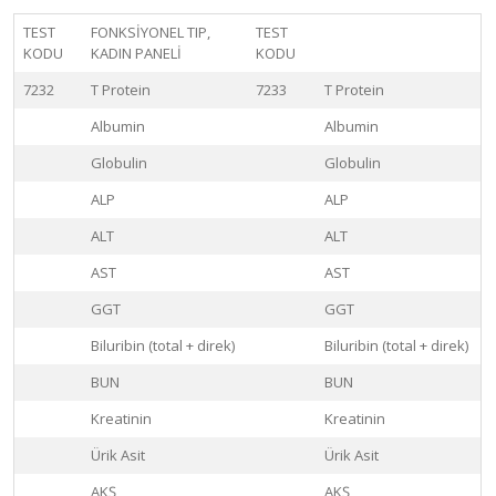
TEST
FONKSİYONEL TIP,
TEST
KODU
KADIN PANELİ
KODU
7232
T Protein
7233
T Protein
Albumin
Albumin
Globulin
Globulin
ALP
ALP
ALT
ALT
AST
AST
GGT
GGT
Biluribin (total + direk)
Biluribin (total + direk)
BUN
BUN
Kreatinin
Kreatinin
Ürik Asit
Ürik Asit
AKŞ
AKŞ