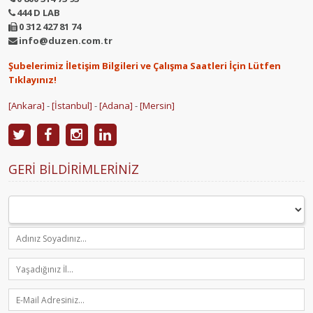
444 D LAB
0 312 427 81 74
info@duzen.com.tr
Şubelerimiz İletişim Bilgileri ve Çalışma Saatleri İçin Lütfen
Tıklayınız!
[Ankara]
-
[İstanbul]
-
[Adana]
-
[Mersin]
GERI BILDIRIMLERINIZ