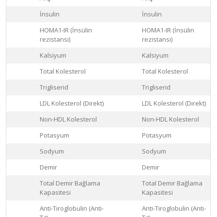
İnsulin
İnsulin
HOMA1-IR (İnsülin
HOMA1-IR (İnsülin
rezistansı)
rezistansı)
Kalsiyum
Kalsiyum
Total Kolesterol
Total Kolesterol
Trigliserid
Trigliserid
LDL Kolesterol (Direkt)
LDL Kolesterol (Direkt)
Non-HDL Kolesterol
Non-HDL Kolesterol
Potasyum
Potasyum
Sodyum
Sodyum
Demir
Demir
Total Demir Bağlama
Total Demir Bağlama
Kapasitesi
Kapasitesi
Anti-Tiroglobulin (Anti-
Anti-Tiroglobulin (Anti-