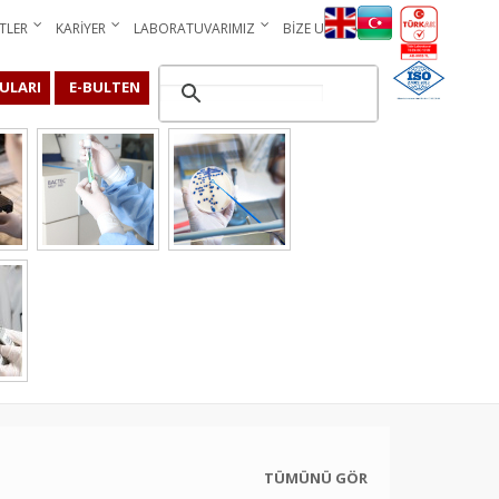
TLER
KARIYER
LABORATUVARIMIZ
BIZE ULAŞIN
ULARI
E-BULTEN
TÜMÜNÜ GÖR