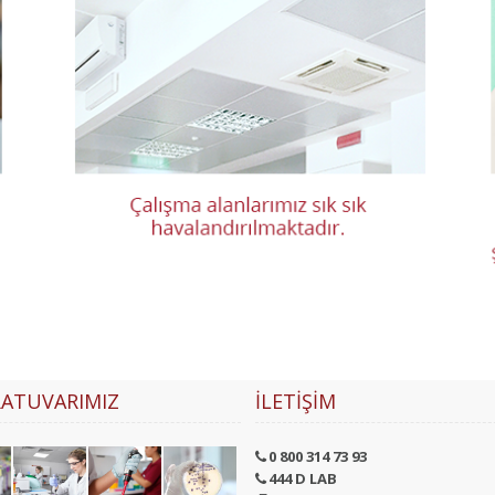
ATUVARIMIZ
İLETIŞIM
0 800 314 73 93
444 D LAB