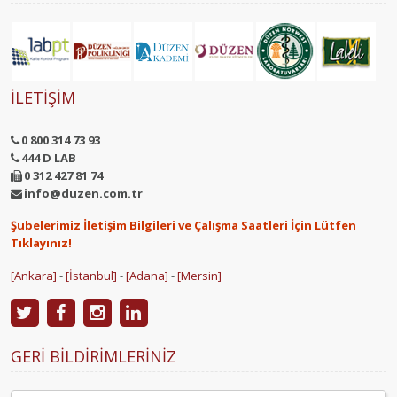
İLETIŞIM
0 800 314 73 93
444 D LAB
0 312 427 81 74
info@duzen.com.tr
Şubelerimiz İletişim Bilgileri ve Çalışma Saatleri İçin Lütfen
Tıklayınız!
[Ankara]
-
[İstanbul]
-
[Adana]
-
[Mersin]
GERI BILDIRIMLERINIZ