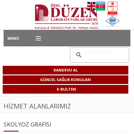
MENÜ
Ana Sayfa
Hizmet Alanlarımız
RANDEVU AL
Kurumsal Hizmetler
GÜNCEL SAĞLIK KONULARI
E-BULTEN
Bireysel Hizmetler
HIZMET ALANLARIMIZ
Kariyer
Laboratuvarımız
SKOLYOZ GRAFISI
Bize Ulaşın